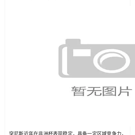
突尼斯近年在非洲杯表现稳定，具备一定区域竞争力，