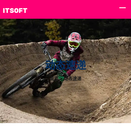
动态速递
首页
动态速递