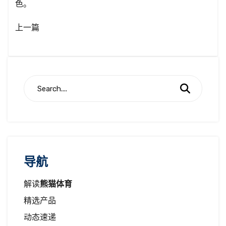
色。
上一篇
导航
解读
熊猫体育
精选产品
动态速递