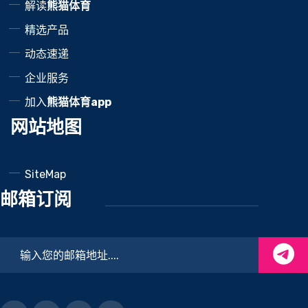
解读
熊猫体育
精选产品
动态速递
企业服务
加入
熊猫体育app
网站地图
SiteMap
邮箱订阅