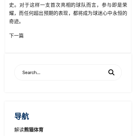
史。对于这样一支首次亮相的球队而言，参与即是荣
耀，而任何超出预期的表现，都将成为球迷心中永恒的
奇迹。
下一篇
导航
解读
熊猫体育