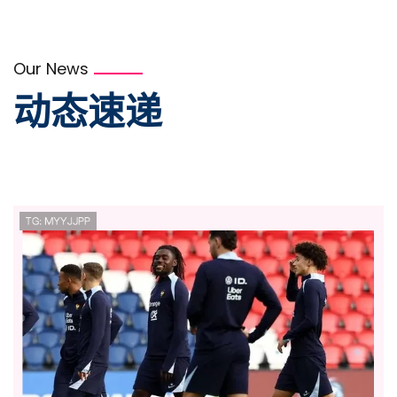
Our News
动态速递