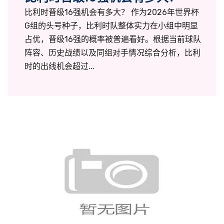
比利时晋级16强机会有多大？ 作为2026年世界杯
G组的头号种子，比利时队整体实力在小组中明显
占优，晋级16强的概率被普遍看好。根据当前球队
阵容、历史战绩以及同组对手情况综合分析，比利
时的出线机会超过...