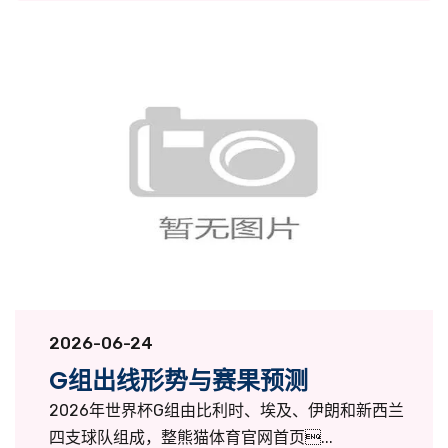
2026-06-24
G组出线形势与赛果预测
2026年世界杯G组由比利时、埃及、伊朗和新西兰
四支球队组成，整熊猫体育官网首页...