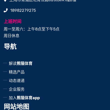
18982279275
上班时间
周一至周六：上午8点至下午5点
周日休息
导航
解读
熊猫体育
精选产品
动态速递
企业服务
加入
熊猫体育app
网站地图