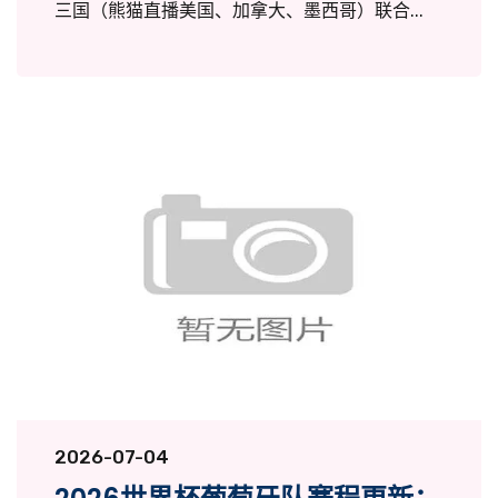
三国（熊猫直播美国、加拿大、墨西哥）联合...
2026-07-04