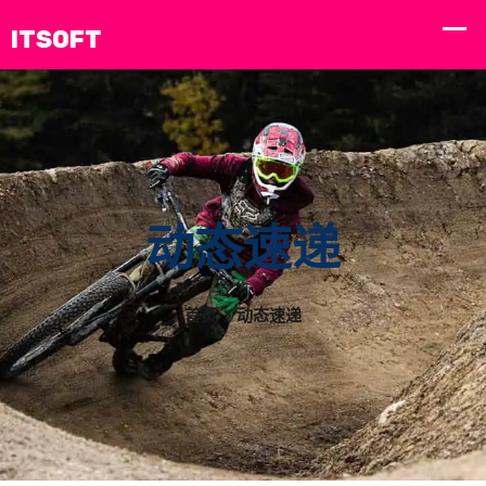
动态速递
首页
动态速递