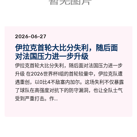
2026-06-27
伊拉克首轮大比分失利，随后面
对法国压力进一步升级
伊拉克首轮大比分失利，随后面对法国压力进一步
升级 在2026世界杯I组的首轮较量中，伊拉克队遭
遇重创，以0比4不敌塞内加尔。这场失利不仅暴露
了球队在高强度对抗下的防守漏洞，也让全队士气
受到严重打击。作...