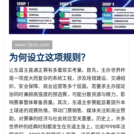
为何设立这项规则？
让东道主直通正赛有多重现实考量。首先，主办世界杯
是一项庞大而复杂的系统工程，涉及场馆建设、交通组
织、安全保障、商业运营等多个层面。若要求主办国足
协同时兼顾高强度的预选赛，可能分散资源与精力，影
响赛事整体筹备质量。其次，东道主参赛能显著提升本
土球迷的观赛热情，带动门票销售、媒体关注和商业赞
助，对赛事的经济与社会效应至关重要。历史上，许多
世界杯的经典时刻都发生在东道主身上，比如1998年法