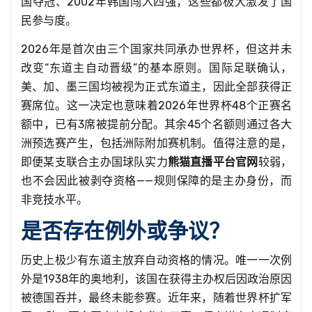
国夺冠、2002年韩国闯入四强，这些都极大激发了国
民参与度。
2026年是首次由三个国家共同承办世界杯，但这并未
改变“东道主自动晋级”的基本原则。国际足联确认，
美、加、墨三国均被视为正式东道主，因此全部获得正
赛席位。这一决定也意味着2026年世界杯48个正赛名
额中，已有3席被提前分配。其余45个名额则通过各大
洲预选赛产生，包括洲际附加赛机制。值得注意的是，
即便某支联合主办国球队实力
熊猫直播平台官网
较弱，
也不会因此被剥夺资格——规则保障的是主办身份，而
非竞技水平。
是否存在例外或争议？
历史上极少有东道主放弃自动资格的情况。唯一一次例
外是1938年的奥地利，该国在获得主办权后因政治原因
被德国吞并，最终未能参赛。近年来，随着世界杯扩军