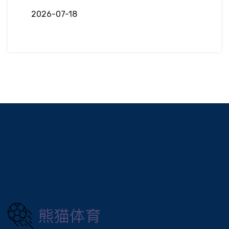
2026-07-18