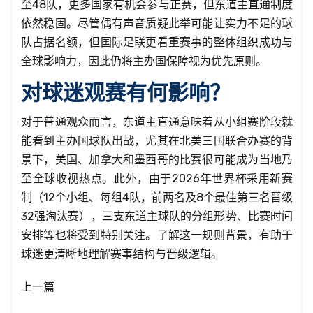
至48队，更多国家有机会参与正赛，但东道主直通制度
依然稳固。尽管偶有声音质疑此举可能让实力不足的球
队占据名额，但国际足联更看重赛事的整体组织成功与
全球影响力，因此仍将主办国保障视为优先原则。
对球迷观赛有何影响？
对于普通观众而言，东道主直通意味着从小组赛阶段就
能看到主办国球队出战，尤其在北美三国联合办赛的背
景下，美国、加拿大和墨西哥的比赛很可能成为当地乃
至全球收视热点。此外，由于2026年世界杯采用新赛
制（12个小组、每组4队，前两名及8个最佳第三名晋级
32强淘汰赛），三支东道主球队的分组形势、比赛时间
安排等也将受到特别关注。了解这一规则背景，有助于
球迷更清晰地理解赛事结构与晋级逻辑。
上一篇