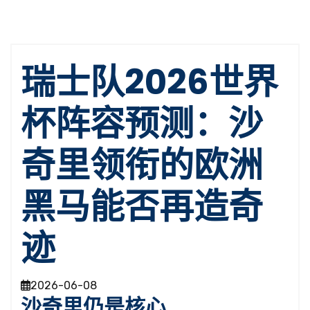
瑞士队2026世界
杯阵容预测：沙
奇里领衔的欧洲
黑马能否再造奇
迹
2026-06-08
沙奇里仍是核心