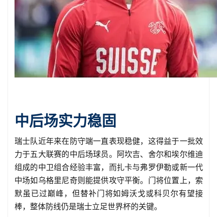
中后场实力稳固
瑞士队近年来在防守端一直表现稳健，这得益于一批效
力于五大联赛的中后场球员。阿坎吉、舍尔和埃尔维迪
组成的中卫组合经验丰富，而扎卡与弗罗伊勒或新一代
中场如乌格里尼奇则能提供攻守平衡。门将位置上，索
默虽已过巅峰，但替补门将如姆沃戈或科贝尔有望接
棒，整体防线仍是瑞士立足世界杯的关键。