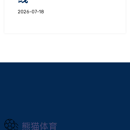
2026-07-18