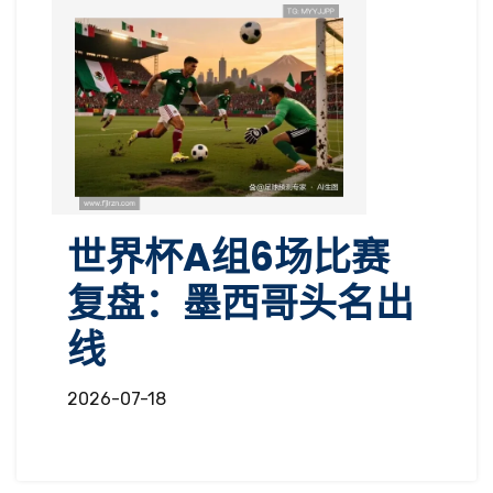
世界杯A组6场比赛
复盘：墨西哥头名出
线
2026-07-18