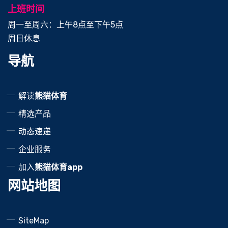
上班时间
周一至周六：上午8点至下午5点
周日休息
导航
解读
熊猫体育
精选产品
动态速递
企业服务
加入
熊猫体育app
网站地图
SiteMap