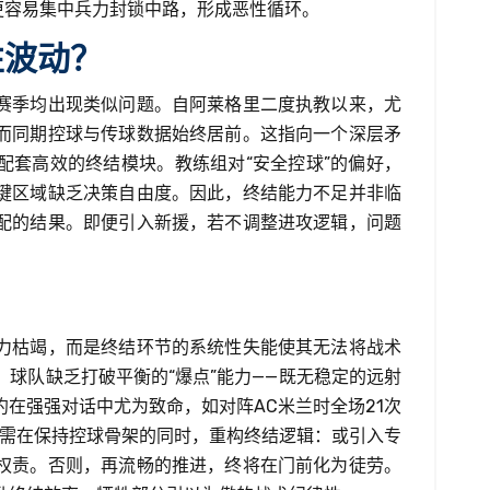
更容易集中兵力封锁中路，形成恶性循环。
性波动？
赛季均出现类似问题。自阿莱格里二度执教以来，尤
而同期控球与传球数据始终居前。这指向一个深层矛
配套高效的终结模块。教练组对“安全控球”的偏好，
键区域缺乏决策自由度。因此，终结能力不足并非临
配的结果。即便引入新援，若不调整进攻逻辑，问题
力枯竭，而是终结环节的系统性失能使其无法将战术
球队缺乏打破平衡的“爆点”能力——既无稳定的远射
在强强对话中尤为致命，如对阵AC米兰时全场21次
文需在保持控球骨架的同时，重构终结逻辑：或引入专
权责。否则，再流畅的推进，终将在门前化为徒劳。