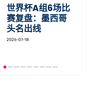
世界杯A组6场比
法国队
赛复盘：墨西哥
组赛赛
头名出线
三场比
理
2026-07-18
2026-07-14