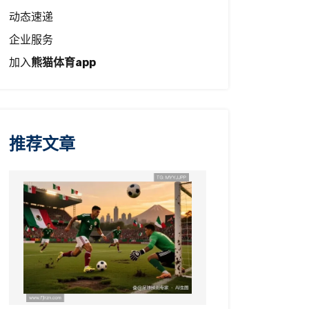
动态速递
企业服务
加入
熊猫体育app
推荐文章