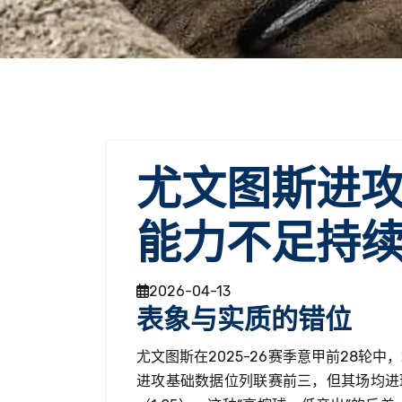
尤文图斯进
能力不足持
2026-04-13
表象与实质的错位
尤文图斯在2025-26赛季意甲前28轮
进攻基础数据位列联赛前三，但其场均进球仅