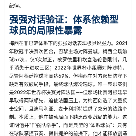
纪律。
强强对话验证：体系依赖型
球员的局限性暴露
梅西在非巴萨体系下的强强对话表现极具说服力。2021
年欧冠半决赛次回合，巴黎主场对阵曼城，梅西全场触
球57次，仅1次射正，被罗德里和坎塞洛轮番限制，几
乎消失于进攻三区；2022年世界杯小组赛对阵沙特，
尽管阿根廷控球率高达69%，但梅西在对方密集防守下
缺乏有效破局手段，最终球队爆冷输球。唯一亮眼案例
是2022年世界杯决赛对阵法国——但那场比赛阿根廷早
早取得两球领先，迫使法国压上，为梅西创造了大量反
击空间，且迪马利亚、麦卡利斯特提供了充分的边路牵
制。本质上，他在被动局面下缺乏改变战局的能力。这
证明他并非“强队杀手”，而是典型的“体系球员”：只有
在球队掌控节奏、提供掩护的前提下，他才能释放创造