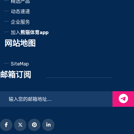
精选产品
动态速递
企业服务
加入
熊猫体育app
网站地图
SiteMap
邮箱订阅