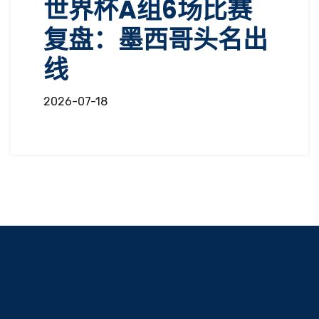
世界杯A组6场比赛
复盘：墨西哥头名出
线
2026-07-18