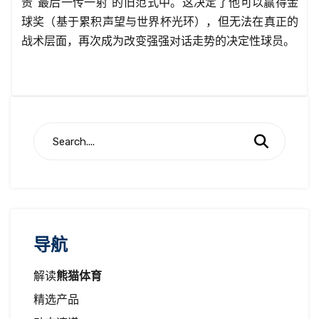
责“最后一传一射”的旧范式中。这决定了他可以赢得金
球奖（基于累积声望与世界杯光环），但无法在真正的
战术层面，再次成为改变强强对话走势的决定性球员。
导航
解读
熊猫体育
精选产品