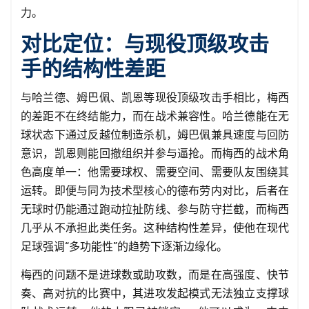
力。
对比定位：与现役顶级攻击
手的结构性差距
与哈兰德、姆巴佩、凯恩等现役顶级攻击手相比，梅西
的差距不在终结能力，而在战术兼容性。哈兰德能在无
球状态下通过反越位制造杀机，姆巴佩兼具速度与回防
意识，凯恩则能回撤组织并参与逼抢。而梅西的战术角
色高度单一：他需要球权、需要空间、需要队友围绕其
运转。即便与同为技术型核心的德布劳内对比，后者在
无球时仍能通过跑动拉扯防线、参与防守拦截，而梅西
几乎从不承担此类任务。这种结构性差异，使他在现代
足球强调“多功能性”的趋势下逐渐边缘化。
梅西的问题不是进球数或助攻数，而是在高强度、快节
奏、高对抗的比赛中，其进攻发起模式无法独立支撑球