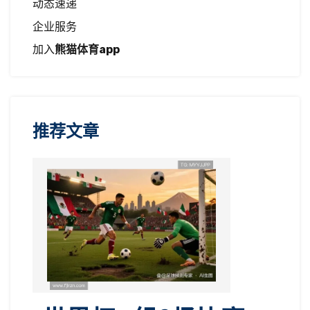
动态速递
企业服务
加入
熊猫体育app
推荐文章