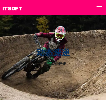
动态速递
首页
动态速递