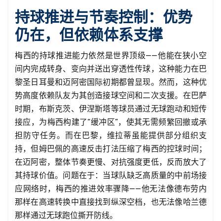
持球推进与节奏控制：优势
仍在，但依赖体系支撑
梅西的持球推进能力依然是世界顶级——他能在狭小空
间内完成转身、变向并送出穿透性传球，这种能力在巴
黎圣日耳曼和迈阿密国际初期都曾显现。然而，这种优
势高度依赖队友为其创造接球空间和二次支援。在巴萨
时期，布斯克茨、伊涅斯塔等球员通过无球跑动和短传
接应，为梅西构建了“缓冲区”，使其无需频繁回撤或承
担防守任务。而在巴黎，维拉蒂虽能提供部分组织支
持，但姆巴佩的高速反击打法压缩了梅西的控球时间；
在迈阿密，整体节奏更慢、对抗强度更低，反而放大了
其持球价值。问题在于：当球队缺乏高质量的中前场接
应网络时，梅西的推进效率骤降——他无法像德布劳内
那样在高速转换中直接找到纵深空档，也无法像哈兰德
那样通过无球跑位撕开防线。