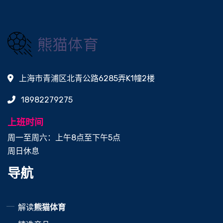
上海市青浦区北青公路6285弄K1幢2楼
18982279275
上班时间
周一至周六：上午8点至下午5点
周日休息
导航
解读
熊猫体育