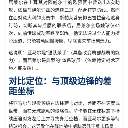
居莱尔在土耳其对阵威尔士的欧预赛中曾送出3次助
攻，依靠与伊尔迪兹的连续二过一配合打穿防线。然而
在面对意大利的比赛中，斯帕莱蒂安排巴雷拉全程贴身
盯防，切断其与后腰的联系后，居莱尔全场触球仅41
次，向前传球成功率跌至58%。他无法通过个人能力摆
脱压迫，只能被动回撤接应，彻底丧失前场创造力。
这说明：亚马尔是“强队杀手”（具备改变局部战局的能
力），而居莱尔是典型的“体系球员”（依赖特定战术环
境才能发挥）。
对比定位：与顶级边锋的差
距坐标
将亚马尔与现役顶级右边锋萨卡对比，差距不在速度或
盘带，而在无球跑动的侵略性。萨卡能在无球状态下持
续压迫对方左后卫并寻找身后空档，而亚马尔更多等待
持球机会。这导致他在阵地战中威胁远低于反击场景。