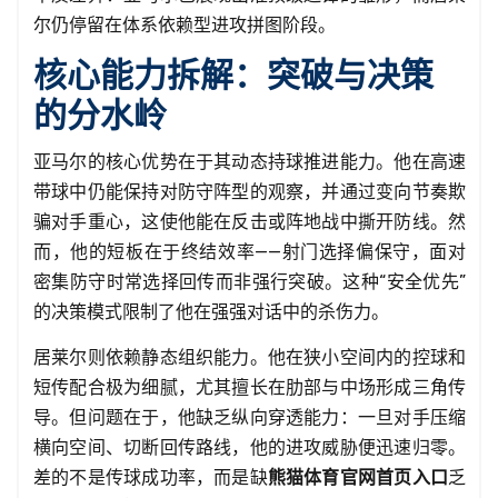
尔仍停留在体系依赖型进攻拼图阶段。
核心能力拆解：突破与决策
的分水岭
亚马尔的核心优势在于其动态持球推进能力。他在高速
带球中仍能保持对防守阵型的观察，并通过变向节奏欺
骗对手重心，这使他能在反击或阵地战中撕开防线。然
而，他的短板在于终结效率——射门选择偏保守，面对
密集防守时常选择回传而非强行突破。这种“安全优先”
的决策模式限制了他在强强对话中的杀伤力。
居莱尔则依赖静态组织能力。他在狭小空间内的控球和
短传配合极为细腻，尤其擅长在肋部与中场形成三角传
导。但问题在于，他缺乏纵向穿透能力：一旦对手压缩
横向空间、切断回传路线，他的进攻威胁便迅速归零。
差的不是传球成功率，而是缺
熊猫体育官网首页入口
乏