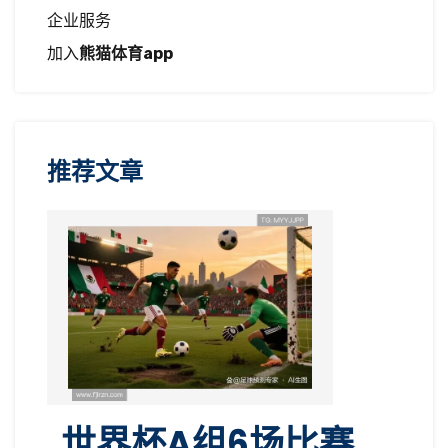
企业服务
加入
熊猫体育app
推荐文章
世界杯A组6场比赛