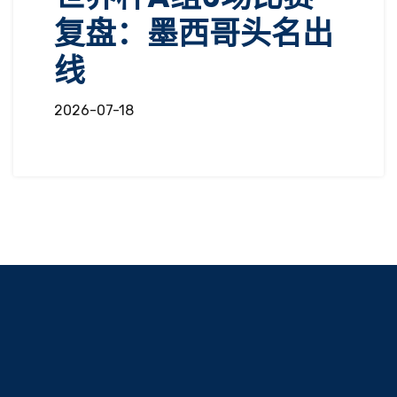
复盘：墨西哥头名出
线
2026-07-18