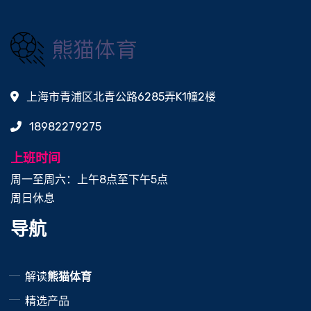
上海市青浦区北青公路6285弄K1幢2楼
18982279275
上班时间
周一至周六：上午8点至下午5点
周日休息
导航
解读
熊猫体育
精选产品