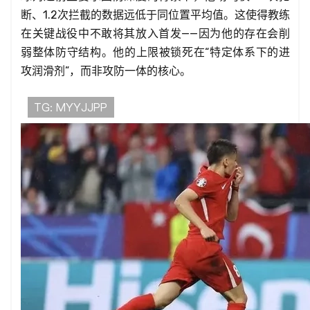
断、1.2次拦截的数据远低于同位置平均值。这使得教练
在关键战役中不敢将其放入首发——因为他的存在会削
弱整体防守结构。他的上限被锁死在“特定体系下的进
攻润滑剂”，而非攻防一体的核心。