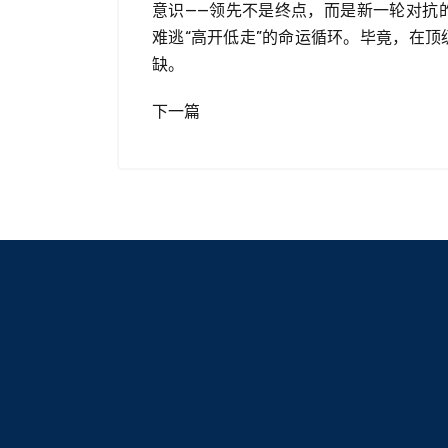
意识——领先不是终点，而是新一轮对抗
难逃“高开低走”的命运循环。毕竟，在
缺。
下一篇