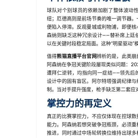
球队对个别球员的依赖加剧了整体波动
纽；厄德高则是前场节奏的唯一调节器。
便陷入停滞。反观曼城或利物浦，即便核
森纳则缺乏这种冗余设计——替补席上廷
以在关键时段稳定局面。这种“明星驱动”
值得
熊猫直播平台官网
辨析的是，此类崩
阿森纳在争冠关键阶段屡现类似问题：202
遭拜仁逆转，均指向同一症结——领先后
设计中的固有盲区。阿尔特塔强调纪律与
制。当对手提升强度，枪手缺乏第二套应
掌控力的再定义
真正的比赛掌控力，不应仅体现在控球数
能力。阿森纳若想突破争冠瓶颈，必须重
推进，同时通过中场轮转换位维持出球多