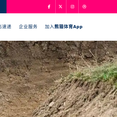
态速递
企业服务
加入
熊猫体育app