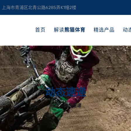
上海市青浦区北青公路6285弄K1幢2楼
首页
解读
熊猫体育
精选产品
动
动态速递
首页
动态速递