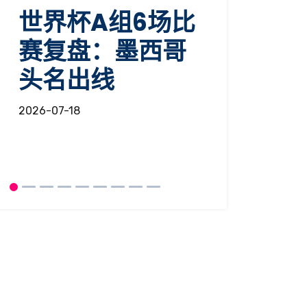
世界杯A组6场比
法国队
赛复盘：墨西哥
组赛赛
头名出线
三场比
理
2026-07-18
2026-07-14