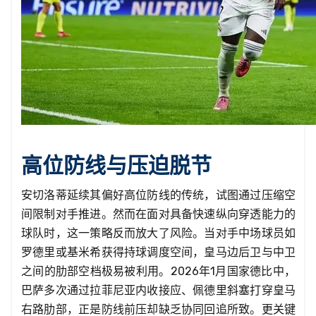
高位防线与压迫脱节
安切洛蒂延续其偏好高位防线的传统，试图通过压缩空
间限制对手推进。然而在面对具备快速纵向穿透能力的
球队时，这一策略反而放大了风险。当对手中场球员如
罗德里或基米希获得持球调度空间，皇马边后卫与中卫
之间的肋部空档极易被利用。2026年1月国家德比中，
巴萨多次通过拉菲尼亚内收接应、佩德里斜塞打穿皇马
右路肋部，正是防线前压却缺乏协同回追所致。更关键