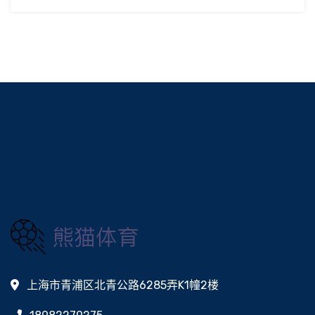
上海市青浦区北青公路6285弄K1幢2楼