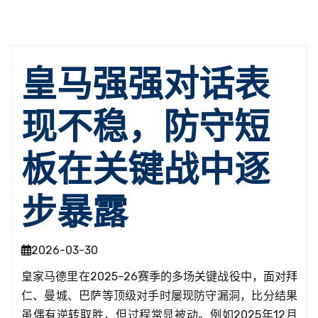
皇马强强对话表
现不稳，防守短
板在关键战中逐
步暴露
2026-03-30
皇家马德里在2025–26赛季的多场关键战役中，面对拜
仁、曼城、巴萨等顶级对手时屡现防守漏洞，比分结果
虽偶有逆转取胜，但过程常显被动。例如2025年12月