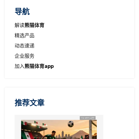
导航
解读
熊猫体育
精选产品
动态速递
企业服务
加入
熊猫体育app
推荐文章