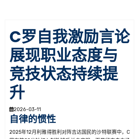
C罗自我激励言论
展现职业态度与
竞技状态持续提
升
2026-03-11
自律的惯性
2025年12月利雅得胜利对阵吉达国民的沙特联赛中，C