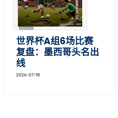
世界杯A组6场比赛
复盘：墨西哥头名出
线
2026-07-18