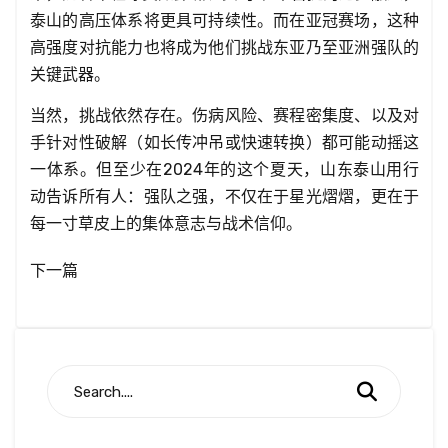
泰山的高压体系将更具可持续性。而在亚冠赛场，这种
高强度对抗能力也将成为他们挑战东亚乃至亚洲强队的
关键武器。
当然，挑战依然存在。伤病风险、赛程密集度、以及对
手针对性破解（如长传冲吊或快速转换）都可能动摇这
一体系。但至少在2024年的这个夏天，山东泰山用行
动告诉所有人：强队之强，不仅在于星光熠熠，更在于
每一寸草皮上的集体意志与战术信仰。
下一篇