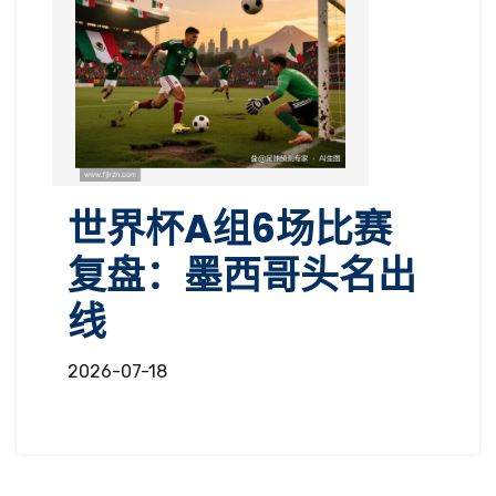
世界杯A组6场比赛
复盘：墨西哥头名出
线
2026-07-18