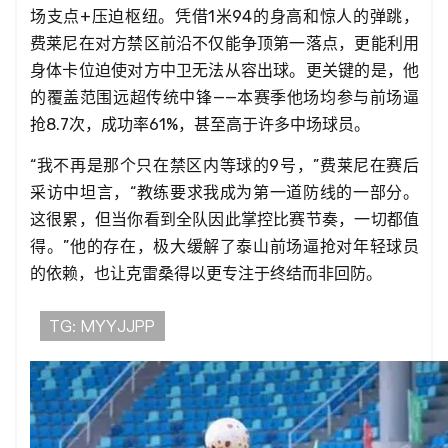
场支点+压迫枢纽。凭借1米94的身高和惊人的弹跳，
费莱尼在对方禁区前沿不仅能争顶第一落点，更能利用
身体卡位迫使对方中卫无法从容出球。更关键的是，他
的覆盖范围远超传统中锋——本赛季他场均参与前场逼
抢8.7次，成功率61%，甚至高于许多中场球员。
“我不再是那个只在禁区内等球的9号，”费莱尼在赛后
采访中坦言，“教练要求我成为第一道防线的一部分。
这很累，但当你看到全队因此掌控比赛节奏，一切都值
得。”他的存在，极大缓解了泰山前场逼抢对年轻球员
的依赖，也让克雷桑得以更专注于终结而非回防。