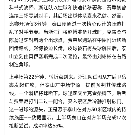
科书式演绎。浙江队以控球和快速转移著称，赛季初曾
连续三场零封对手，其后场出球体系素来稳健。然而，
比赛开场仅3分钟，泰山便通过一次精心设计的压迫打
乱了对手节奏。当浙江门将赵博准备开球时，克雷桑与
陈蒲迅速封堵两个出球点，费莱尼则站在中圈附近切断
回传路线。赵博被迫长传，皮球被石柯头球解围后，泰
山立刻由莫伊塞斯完成二次逼抢，最终由刘彬彬在右路
制造角球。
上半场第22分钟，转折点到来。浙江队试图从左后卫岳
鑫发起进攻，但泰山左中场李源一提前预判其传球路
线，一个滑铲将球断下。球迅速交至克雷桑脚下，后者
与费莱尼打出二过一配合，突入禁区后冷静推射破门。
这一进球的源头，正是源于泰山在对方30米区域内的持
续施压——数据显示，上半场泰山在对方半场完成17次
抢断尝试，成功率达65%。