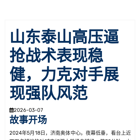
山东泰山高压逼
抢战术表现稳
健，力克对手展
现强队风范
2026-03-07
故事开场
2024年5月18日，济南奥体中心。夜幕低垂，看台上近