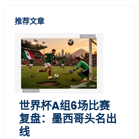
推荐文章
世界杯A组6场比赛
复盘：墨西哥头名出
线