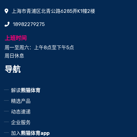
上海市青浦区北青公路6285弄K1幢2楼
18982279275
上班时间
周一至周六：上午8点至下午5点
周日休息
导航
解读
熊猫体育
精选产品
动态速递
企业服务
加入
熊猫体育app