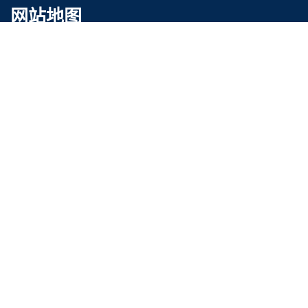
网站地图
SiteMap
邮箱订阅
Copyright © 2026 - 版权所有
熊猫体育 - 中国官方认证体
育赛事直播平台