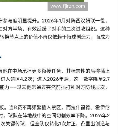
参与度明显提升。2026年1月对阵西汉姆联一役，
生在对方半场，有效延缓了对手的二次进攻组织。这种
防转换节点上的价值不再仅依赖于持球创造力，而成为
。
价
着他在中场承担更多衔接任务，其标志性的后排插上
进入禁区4.2次；进入2026年后，这一数字降至2.7
能力——过去他常通过突然前插打乱对方防线层次，
板。当B费不再频繁插入禁区，而拉什福德、霍伊伦
，球队在阵地战中的空间切割效率下降。2026年2
6次关键传球，但全队仅转化1次射正，凸显出创造与