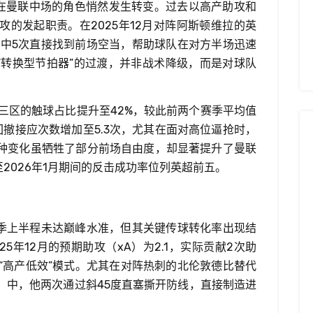
斯在曼联中场的角色悄然发生转变。过去以高产助攻和
的发起职责。在2025年12月对阵阿斯顿维拉的英
其中5次直接找到前场空当，帮助球队在对方半场迅速
“转换型节拍器”的过渡，并非战术降级，而是对球队
场三区的触球占比提升至42%，较此前两个赛季平均值
撤接应次数增加至5.3次，尤其在面对高位逼抢时，
种变化虽牺牲了部分前场自由度，却显著提升了曼联
至2026年1月期间的反击成功率位列英超前五。
6赛季上半程未达巅峰水准，但其关键传球转化率出现结
025年12月的预期助攻（xA）为2.1，实际贡献2次助
的“高产低效”模式。尤其在对阵热刺的北伦敦德比替代
）中，他两次通过斜45度直塞撕开防线，直接制造进