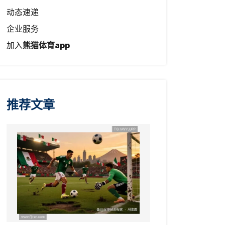
动态速递
企业服务
加入
熊猫体育app
推荐文章