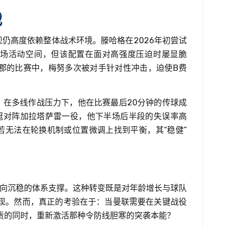
战
仍高度依赖整体战术环境。滕哈格在2026年初尝试
前场活动空间，但该配置在面对高强度压迫时屡显脆
特郡的比赛中，梅努多次被对手针对性冲击，迫使B费
。在多线作战压力下，他在比赛最后20分钟的传球成
欧冠对阵加拉塔萨雷一役，他下半场后半段的失误率高
若无法在轮换机制或位置微调上找到平衡，其“稳健”
转向沉稳的体系支撑。这种转变既是对年龄增长与球队
现。然而，真正的考验在于：当曼联需要在关键战役
责的同时，重新激活那种令防线胆寒的突袭本能？