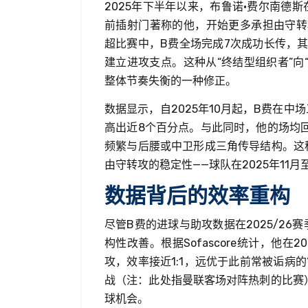
2025年下半年以来，布鲁诺·费尔南德
前插射门著称的他，开始更多承担由守转攻
超比赛中，B费全场完成7次成功长传，
建立进攻支点。这种从“终结型组织者”向
整体节奏失衡的一种修正。
数据显示，自2025年10月起，B费在中
高出近8个百分点。与此同时，他的场均回
频繁与后腰或中卫形成三角传导结构。这
由守转攻的稳定性——球队在2025年11月
数据背后的效率重构
尽管B费的进球与助攻数据在2025/2
构性改善。根据Sofascore统计，他在2
攻，效率接近1:1，远优于此前常被诟病
战（注：此处指曼联客场对阵热刺的比赛
球机会。