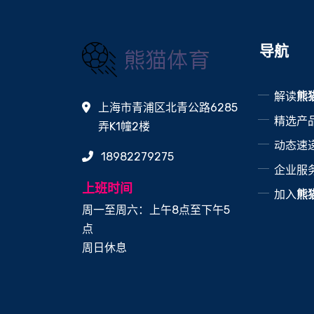
导航
解读
熊
上海市青浦区北青公路6285
精选产
弄K1幢2楼
动态速
18982279275
企业服
上班时间
加入
熊
周一至周六：上午8点至下午5
点
周日休息