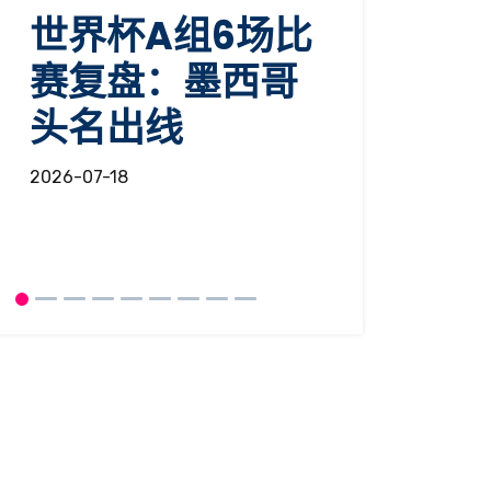
世界杯A组6场比
法国队
赛复盘：墨西哥
组赛赛
头名出线
三场比
理
2026-07-18
2026-07-14