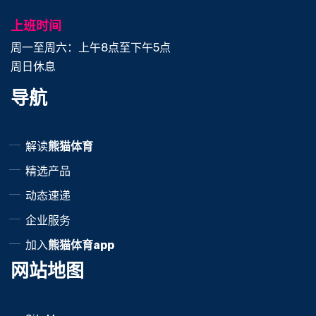
上班时间
周一至周六：上午8点至下午5点
周日休息
导航
解读
熊猫体育
精选产品
动态速递
企业服务
加入
熊猫体育app
网站地图