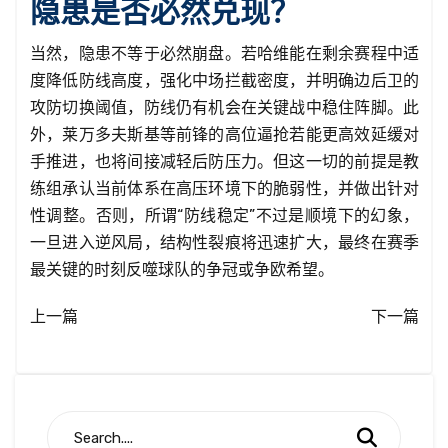
隐患是否必然兑现？
当然，隐患不等于必然崩盘。若哈维能在剩余赛程中适
度降低防线高度，强化中场拦截密度，并明确边后卫的
攻防切换阈值，防线仍有机会在关键战中稳住阵脚。此
外，莱万多夫斯基等前锋的高位逼抢若能更高效延缓对
手推进，也将间接减轻后防压力。但这一切的前提是教
练组承认当前体系在高压环境下的脆弱性，并做出针对
性调整。否则，所谓“防线稳定”不过是顺境下的幻象，
一旦进入逆风局，结构性裂痕将迅速扩大，最终在赛季
最关键的时刻反噬球队的争冠或争欧希望。
上一篇
下一篇