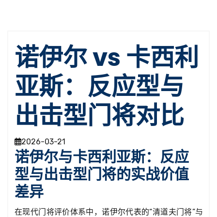
诺伊尔 vs 卡西利
亚斯：反应型与
出击型门将对比
2026-03-21
诺伊尔与卡西利亚斯：反应
型与出击型门将的实战价值
差异
在现代门将评价体系中，诺伊尔代表的“清道夫门将”与