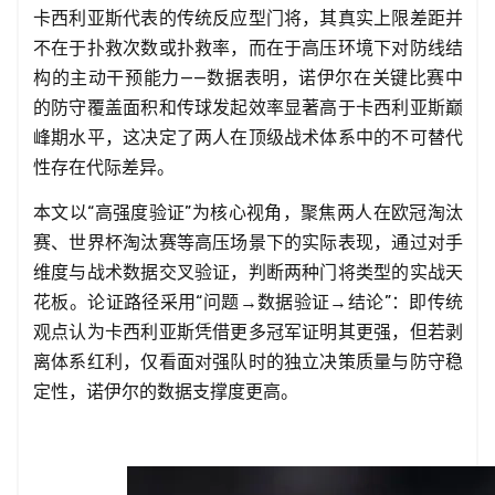
卡西利亚斯代表的传统反应型门将，其真实上限差距并
不在于扑救次数或扑救率，而在于高压环境下对防线结
构的主动干预能力——数据表明，诺伊尔在关键比赛中
的防守覆盖面积和传球发起效率显著高于卡西利亚斯巅
峰期水平，这决定了两人在顶级战术体系中的不可替代
性存在代际差异。
本文以“高强度验证”为核心视角，聚焦两人在欧冠淘汰
赛、世界杯淘汰赛等高压场景下的实际表现，通过对手
维度与战术数据交叉验证，判断两种门将类型的实战天
花板。论证路径采用“问题→数据验证→结论”：即传统
观点认为卡西利亚斯凭借更多冠军证明其更强，但若剥
离体系红利，仅看面对强队时的独立决策质量与防守稳
定性，诺伊尔的数据支撑度更高。