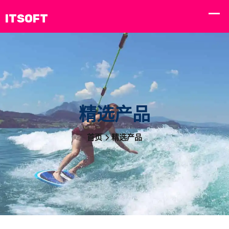
精选产品
首页
精选产品