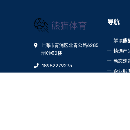
导航
解读
熊
上海市青浦区北青公路6285
精选产
弄K1幢2楼
动态速
18982279275
企业服
上班时间
加入
熊
周一至周六：上午8点至下午5
点
周日休息