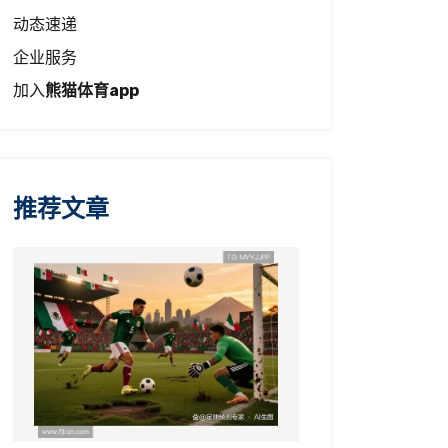
动态速递
企业服务
加入
熊猫体育app
推荐文章