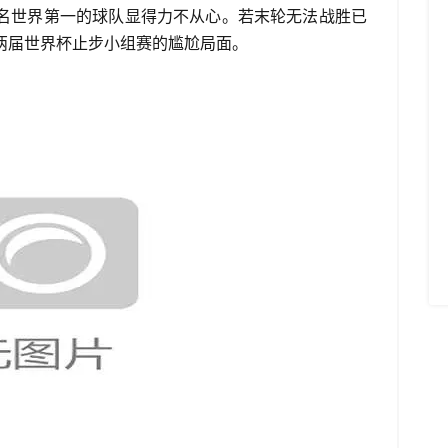
名世界第一的球队显得力不从心。若末轮无法战胜已
土耳
2026世界杯葡
两届世界杯止步小组赛的尴尬局面。
杯D组
萄牙队赛程更
新：淘汰赛对阵
克罗地亚前瞻资
讯
2026-07-04