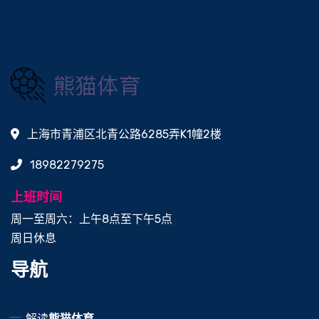
上海市青浦区北青公路6285弄K1幢2楼
18982279275
上班时间
周一至周六：上午8点至下午5点
周日休息
导航
解读
熊猫体育