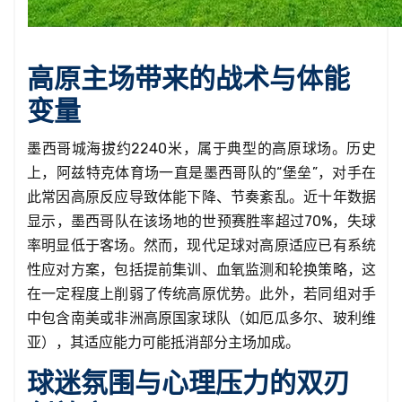
高原主场带来的战术与体能
变量
墨西哥城海拔约2240米，属于典型的高原球场。历史
上，阿兹特克体育场一直是墨西哥队的“堡垒”，对手在
此常因高原反应导致体能下降、节奏紊乱。近十年数据
显示，墨西哥队在该场地的世预赛胜率超过70%，失球
率明显低于客场。然而，现代足球对高原适应已有系统
性应对方案，包括提前集训、血氧监测和轮换策略，这
在一定程度上削弱了传统高原优势。此外，若同组对手
中包含南美或非洲高原国家球队（如厄瓜多尔、玻利维
亚），其适应能力可能抵消部分主场加成。
球迷氛围与心理压力的双刃