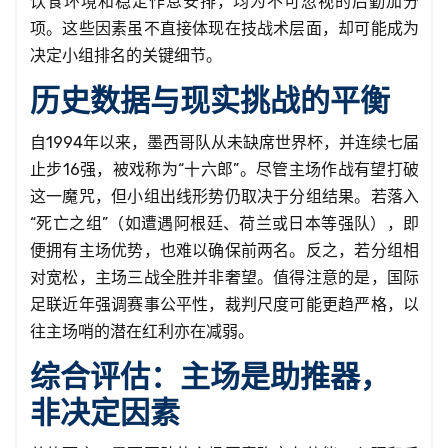
饮食环境和稳定作息安排，均为不可忽视的后勤加分
项。这些因素虽不直接体现在技战术层面，却可能成为
决定小组排名的关键细节。
历史数据与现实挑战的平衡
自1994年以来，墨西哥队从未缺席世界杯，并连续七届
止步16强，被戏称为“十六郎”。尽管主场作战有望打破
这一魔咒，但小组出线形势仍取决于分组结果。若落入
“死亡之组”（如遭遇阿根廷、荷兰或日本等强队），即
便拥有主场优势，也难以确保前两名。反之，若分组相
对宽松，主场三战全胜并非奢望。值得注意的是，国际
足联近年强调赛事公平性，裁判尺度可能更趋严格，以
往主场哨的潜在红利亦在减弱。
综合评估：主场是助推器，
非决定因素