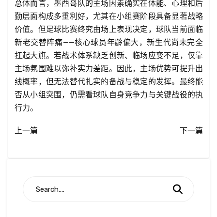
总体而言，墨西哥队的主场因素确实在体能、心理和后
勤层面构成多重利好，尤其在小组赛阶段具备显著战略
价值。但足球比赛终究由场上表现决定，球队当前面临
新老交替阵痛——核心球员年龄偏大，新生代尚未完全
扛起大旗。若战术体系缺乏创新、临场应变不足，仅靠
主场氛围难以弥补实力差距。因此，主场优势可提升出
线概率，但无法替代扎实的备战与稳定的发挥。最终能
否从小组突围，仍需看球队自身竞争力与关键战役的执
行力。
上一篇
下一篇