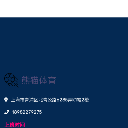
上海市青浦区北青公路6285弄K1幢2楼
18982279275
上班时间