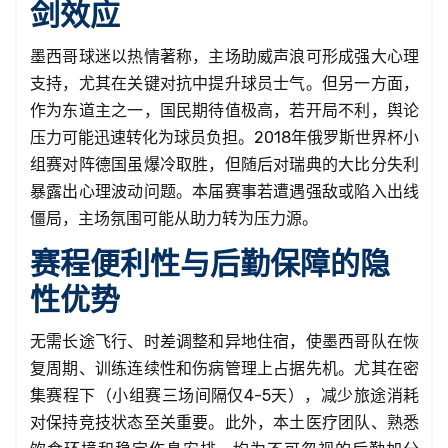
剑效应
墨西哥球迷以热情著称，主场助威声浪可形成强大心理
支持，尤其在关键对抗中提升球员士气。但另一方面，
作为东道主之一，国民期待值极高，若开局不利，舆论
压力可能迅速转化为球员负担。2018年俄罗斯世界杯小
组赛对阵德国虽爆冷取胜，但随后对瑞典的大比分失利
暴露出心理波动问题。本届赛事若遭遇强敌或陷入出线
僵局，主场氛围可能从助力转为压力源。
赛程便利性与后勤保障的隐
性优势
无需长途飞行、时差调整和异地住宿，使墨西哥队在恢
复周期、训练连续性和伤病管理上占据先机。尤其在密
集赛程下（小组赛三场间隔仅4-5天），减少旅途消耗
对保持竞技状态至关重要。此外，本土医疗团队、熟悉