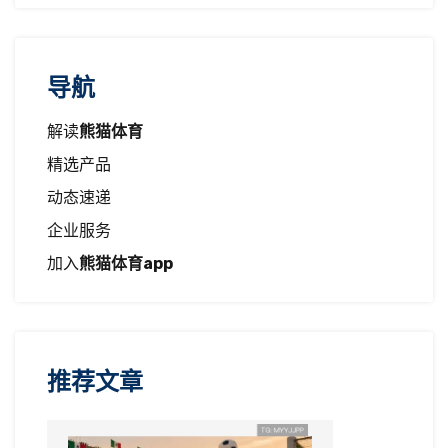
导航
解读
熊猫体育
精选产品
动态速递
企业服务
加入
熊猫体育app
推荐文章