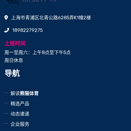
上海市青浦区北青公路6285弄K1幢2楼
18982279275
上班时间
周一至周六：上午8点至下午5点
周日休息
导航
解读
熊猫体育
精选产品
动态速递
企业服务