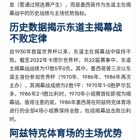
息（需通过预选赛产生），而是墨西哥作为东道主在揭
幕战中的历史战绩与主场优势指标。
历史数据揭示东道主揭幕战
不败定律
自1930年首届世界杯以来，东道主在揭幕战中保持不
败。截至2022年卡塔尔世界杯，共22届赛事中，东道
主揭幕战战绩为17胜5平0负。其中，墨西哥曾三次以东
道主身份参加世界杯（1970年、1986年、1986年再次
主办），其揭幕战成绩为2胜1平：1970年1-0胜萨尔瓦
多，1986年2-1胜比利时，1970年小组赛首轮即视为揭
幕战。值得注意的是，1986年墨西哥在阿兹特克体育场
进行的全部4场小组赛保持全胜，包括揭幕战击败比利
时。
阿兹特克体育场的主场优势