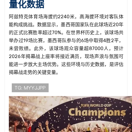
量化数据
阿兹特克体育场海拔约2240米，高海拔环境对客队体
能构成挑战。数据显示，墨西哥国家队在此球场近20年
的正式比赛胜率超过70%。在世界杯历史上，该球场共
举办过19场比赛，墨西哥队参与的6场中取得4胜2平，
未尝败绩。此外，该球场观众容量超87000人，预计
2026年揭幕战上座率将接近满员，现场声浪与氛围可
能进一步放大主场优势。这些环境与历史数据，是评估
揭幕战走势的关键变量。