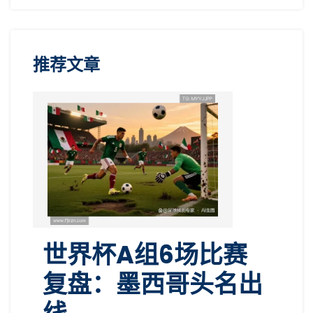
推荐文章
世界杯A组6场比赛
复盘：墨西哥头名出