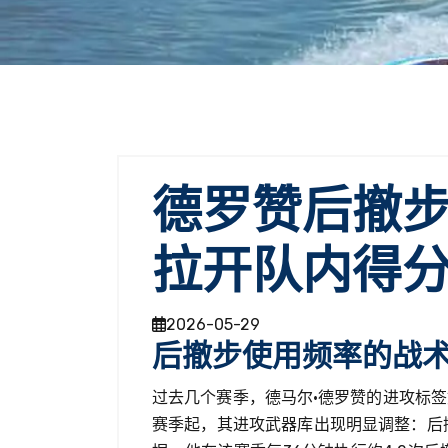
德罗赞后撤
拉开队内得
2026-05-29
后撤步使用频率的战
过去几个赛季，德马尔·德罗赞的进攻标签始
赛季起，其进攻武器库出现明显调整：后