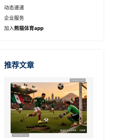
动态速递
企业服务
加入
熊猫体育app
推荐文章