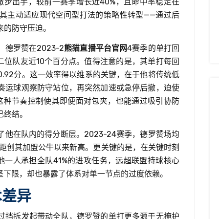
后撤步出手，较前一赛季增长近40%，且命中率稳定在
是其主动适应现代空间型打法的策略性转型——通过后
来的防守压迫。
罗赞在2023-2
熊猫直播平台官网
4赛季的单打回
第二位队友近10个百分点。值得注意的是，其单打每回
0.92分。这一效率得以维系的关键，在于他将传统低
奏运球观察防守站位，再突然加速或急停后撤，迫使
。这种节奏控制使其即便面对包夹，也能通过吸引协防
己终结。
他在队内的得分断层。2023-24赛季，德罗赞场均
，差距创其加盟公牛以来新高。更关键的是，在关键时刻
他一人承担全队41%的进攻任务，远超联盟持球核心
攻坚下限，却也暴露了体系对单一节点的过度依赖。
术差异
过挡拆发起带动全队，德罗赞的单打更多源于无掩护