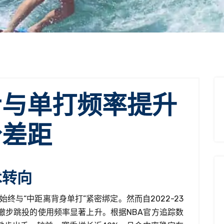
步与单打频率提升
分差距
术转向
终与“中距离背身单打”紧密绑定。然而自2022-23
撤步跳投的使用频率显著上升。根据NBA官方追踪数