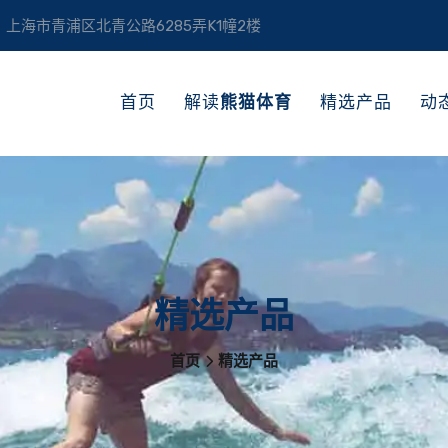
上海市青浦区北青公路6285弄K1幢2楼
首页
解读
熊猫体育
精选产品
动
精选产品
首页
精选产品