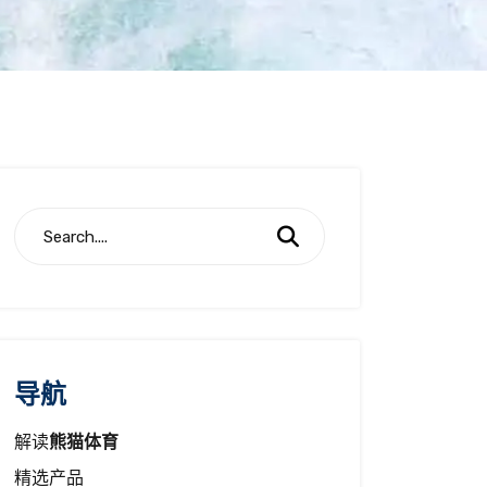
导航
解读
熊猫体育
精选产品