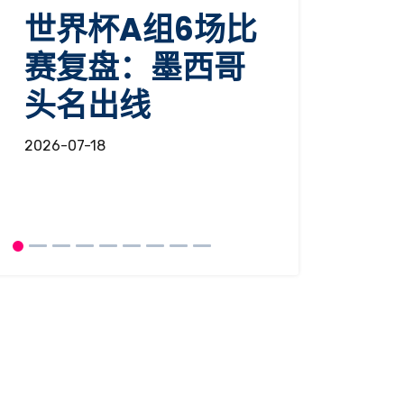
世界杯A组6场比
法国队
赛复盘：墨西哥
组赛赛
头名出线
三场比
理
2026-07-18
2026-07-14