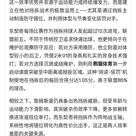
这一效率优势并非源于运动能力或终结爆发力，而是建
立在他对挡拆战术的极致运用上——尤其是通过挡拆主
动制造防守错位，并利用体型与节奏变化惩罚对手。
东契奇每场比赛作为挡拆持球人发起超过12次进攻，联
盟前五。不同于传统控卫追求快速出球，他更倾向于在
掩护后观察防守反应：若对方采用换防，他立刻面对体
型较小的后卫，凭借2米01的身高和扎实的背身技术强
打；若对方选择沉退或绕掩护，则利用
熊猫体育
第一步
启动速度突破至中距离或抛投区域。这种“阅读-惩罚”机
制使他在挡拆后的每回合得分达1.05分，高于联盟85%
的球员。
相较之下，詹姆斯虽仍具备出色挡拆威胁，但受年龄与
运动能力下滑影响，其突破杀伤效率下降，更多依赖转
换进攻或低位单打。而东契奇将挡拆作为阵地战主轴，
系统性地将错位转化为高性价比出手，这正是两人效率
差距的关键来源。