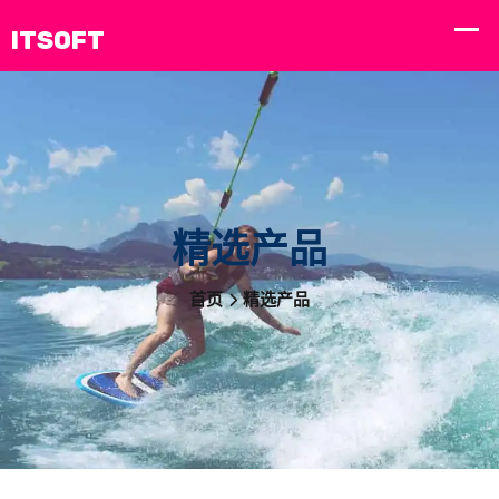
精选产品
首页
精选产品