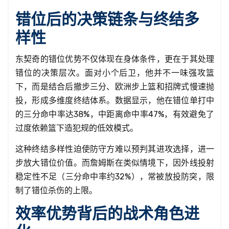
错位后的决策链条与终结多
样性
东契奇的错位优势不仅体现在身体条件，更在于其处理
错位的决策层次。面对小个后卫，他并不一味强攻篮
下，而是结合后撤步三分、欧洲步上篮和招牌式慢速抛
投，形成多维度终结体系。数据显示，他在错位单打中
的三分命中率达38%，中距离命中率47%，有效避免了
过度依赖篮下造犯规的低效模式。
这种终结多样性迫使防守方难以预判其进攻选择，进一
步放大错位价值。而詹姆斯在类似情境下，因外线投射
稳定性不足（三分命中率约32%），常被放投防突，限
制了错位杀伤的上限。
效率优势背后的战术角色进