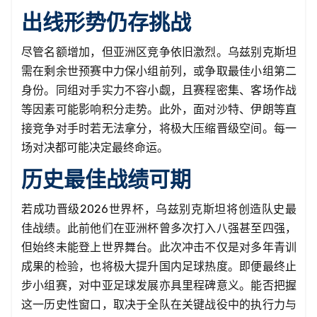
出线形势仍存挑战
尽管名额增加，但亚洲区竞争依旧激烈。乌兹别克斯坦
需在剩余世预赛中力保小组前列，或争取最佳小组第二
身份。同组对手实力不容小觑，且赛程密集、客场作战
等因素可能影响积分走势。此外，面对沙特、伊朗等直
接竞争对手时若无法拿分，将极大压缩晋级空间。每一
场对决都可能决定最终命运。
历史最佳战绩可期
若成功晋级2026世界杯，乌兹别克斯坦将创造队史最
佳战绩。此前他们在亚洲杯曾多次打入八强甚至四强，
但始终未能登上世界舞台。此次冲击不仅是对多年青训
成果的检验，也将极大提升国内足球热度。即便最终止
步小组赛，对中亚足球发展亦具里程碑意义。能否把握
这一历史性窗口，取决于全队在关键战役中的执行力与