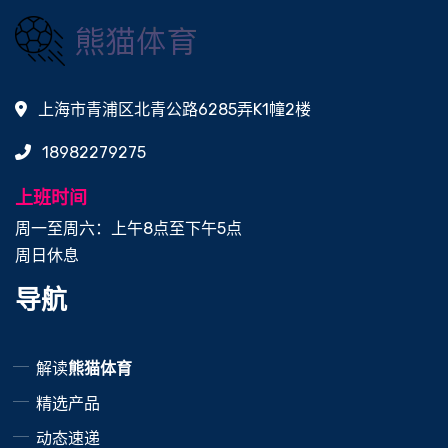
上海市青浦区北青公路6285弄K1幢2楼
18982279275
上班时间
周一至周六：上午8点至下午5点
周日休息
导航
解读
熊猫体育
精选产品
动态速递