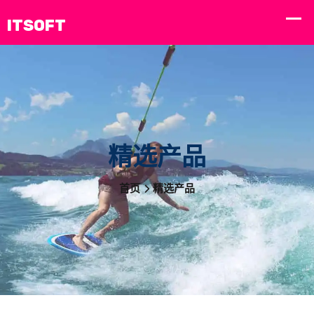
精选产品
首页
精选产品