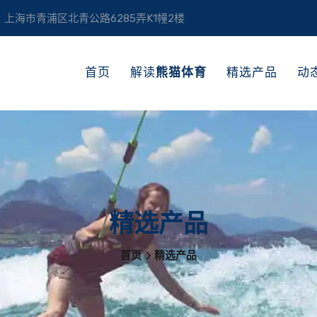
上海市青浦区北青公路6285弄K1幢2楼
首页
解读
熊猫体育
精选产品
动
精选产品
首页
精选产品