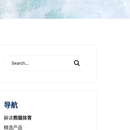
导航
解读
熊猫体育
精选产品