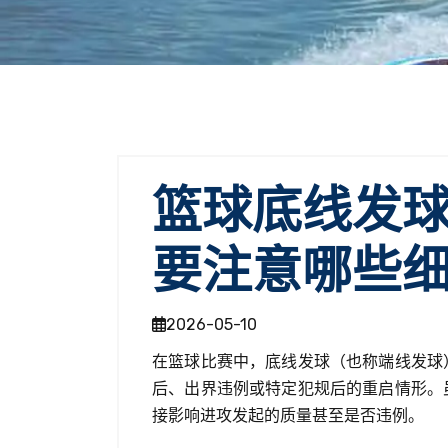
篮球底线发
要注意哪些
2026-05-10
在篮球比赛中，底线发球（也称端线发球
后、出界违例或特定犯规后的重启情形。
接影响进攻发起的质量甚至是否违例。