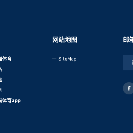
网站地图
邮
猫体育
SiteMap
品
递
务
猫体育app